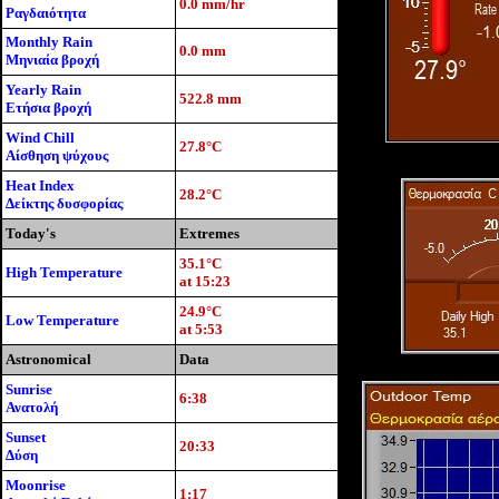
0.0 mm/hr
Ραγδαιότητα
Monthly Rain
0.0 mm
Μηνιαία βροχή
Yearly Rain
522.8 mm
Ετήσια βροχή
Wind Chill
27.8°C
Αίσθηση ψύχους
Heat Index
28.2°C
Δείκτης δυσφορίας
Today's
Extremes
35.1°C
High Temperature
at 15:23
24.9°C
Low Temperature
at 5:53
Astronomical
Data
Sunrise
6:38
Ανατολή
Sunset
20:33
Δύση
Moonrise
1:17