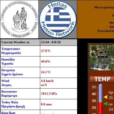
Μετεωρολογικ
Ε
Wea
Alt
Provided 
Current Weather at
23:44 - 8/8/26
Temperature
27.8°C
Θερμοκρασία
Humidity
49.0%
Υγρασία
Dewpoint
16.1°C
Σημείο Δρόσου
Wind
4.8 km/h
Ανεμος
at N
Barometer
1012.5 hPa
Βαρόμετρο
Today Rain
0.0 mm
Ημερήσια βροχή
Rain Rate